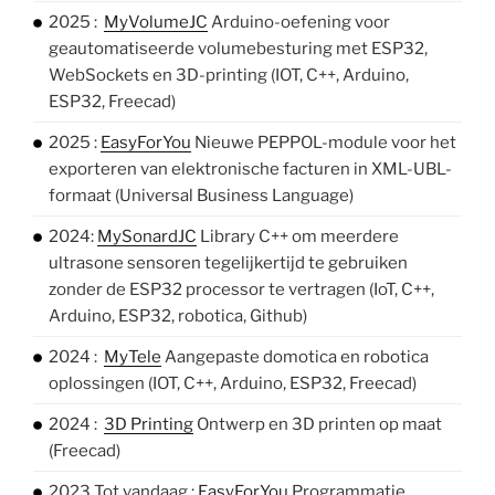
2025 :
MyVolumeJC
Arduino-oefening voor
geautomatiseerde volumebesturing met ESP32,
WebSockets en 3D-printing (IOT, C++, Arduino,
ESP32, Freecad)
2025 :
EasyForYou
Nieuwe PEPPOL-module voor het
exporteren van elektronische facturen in XML-UBL-
formaat (Universal Business Language)
2024:
MySonardJC
Library C++ om meerdere
ultrasone sensoren tegelijkertijd te gebruiken
zonder de ESP32 processor te vertragen (IoT, C++,
Arduino, ESP32, robotica, Github)
2024 :
MyTele
Aangepaste domotica en robotica
oplossingen (IOT, C++, Arduino, ESP32, Freecad)
2024 :
3D Printing
Ontwerp en 3D printen op maat
(Freecad)
2023 Tot vandaag :
EasyForYou
Programmatie