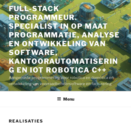
Spring
FULL-STACK
naar
PROGRAMMEUR.
de
inhoud
SPECIALIST IN OP MAAT
PROGRAMMATIE, ANALYSE
EN ONTWIKKELING VAN
SOFTWARE,
KANTOORAUTOMATISERIN
G EN IOT ROBOTICA C++
Aangepaste programmering voor robotica en domotica en
ontwikkeling van voorraadbeheersoftware en facturering
Menu
REALISATIES