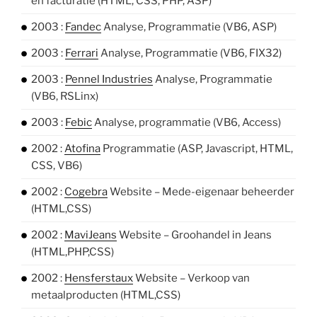
en facturatie (HTML, CSS, PHP, ASP)
2003 :
Fandec
Analyse, Programmatie (VB6, ASP)
2003 :
Ferrari
Analyse, Programmatie (VB6, FIX32)
2003 :
Pennel Industries
Analyse, Programmatie
(VB6, RSLinx)
2003 :
Febic
Analyse, programmatie (VB6, Access)
2002 :
Atofina
Programmatie (ASP, Javascript, HTML,
CSS, VB6)
2002 :
Cogebra
Website – Mede-eigenaar beheerder
(HTML,CSS)
2002 :
MaviJeans
Website – Groohandel in Jeans
(HTML,PHP,CSS)
2002 :
Hensferstaux
Website – Verkoop van
metaalproducten (HTML,CSS)