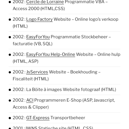
2002 :
Cercle de Lorraine
Programmatie VBA –
Access 2000 (HTML,CSS)
2002 :
Logo Factory
Website – Online logo’s verkoop
(HTML)
2002 :
EasyForYou
Programmatie Stockbeheer –
facturatie (VB, SQL)
2002 :
EasyForYou Help-Online
Website – Online hulp
(HTML, ASP)
2002 :
JsServices
Website – Boekhouding –
Fiscaliteit (HTML)
2002 : La Bôite à images Website fotograaf (HTML)
2002 :
ACI
Programmeren E-Shop (ASP, Javascript,
Access & Clipper)
2002 :
GT-Express
Transportbeheer
2001 :
IWNS
Statische site (HTML, CSS)