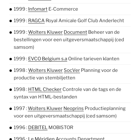
1999 :
Infomart
E-Commerce
1999 :
RAGCA
Royal Amicale Golf Club Anderlecht
1999 :
Wolters Kluwer
Document
Beheer van de
bestellingen voor een uitgeversmaatschappij (ced
samsom)
1999 :
EVCO Belgium s.a
Online tarieven klanten
1998 :
Wolters Kluwer
SocVer
Planning voor de
productie van stembiljetten
1998 :
HTML Checker
Controle van de tags en de
syntax van HTML-bestanden
1997 :
Wolters Kluwer
Neoprins
Productieplanning
voor een uitgeversmaatschappij (ced samsom)
1996 :
DEBITEL
MOBISTOR
1996 :
Le Méridien
Accounts Department